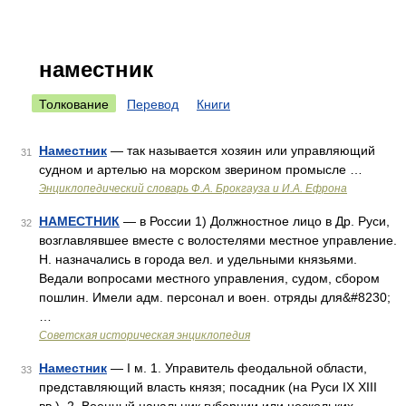
наместник
Толкование
Перевод
Книги
Наместник
— так называется хозяин или управляющий
31
судном и артелью на морском зверином промысле …
Энциклопедический словарь Ф.А. Брокгауза и И.А. Ефрона
НАМЕСТНИК
— в России 1) Должностное лицо в Др. Руси,
32
возглавлявшее вместе с волостелями местное управление.
Н. назначались в города вел. и удельными князьями.
Ведали вопросами местного управления, судом, сбором
пошлин. Имели адм. персонал и воен. отряды для&#8230;
…
Советская историческая энциклопедия
Наместник
— I м. 1. Управитель феодальной области,
33
представляющий власть князя; посадник (на Руси IX XIII