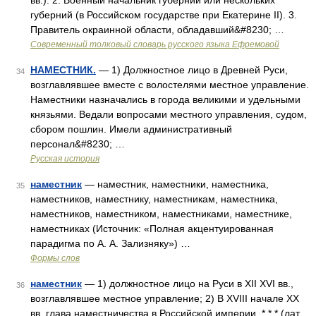
вв.). 2. Военный начальник губернии или нескольких
губерний (в Российском государстве при Екатерине II). 3.
Правитель окраинной области, обладавший&#8230; …
Современный толковый словарь русского языка Ефремовой
НАМЕСТНИК.
— 1) Должностное лицо в Древней Руси,
34
возглавлявшее вместе с волостелями местное управление.
Наместники назначались в города великими и удельными
князьями. Ведали вопросами местного управления, судом,
сбором пошлин. Имели административный
персонал&#8230; …
Русская история
наместник
— наместник, наместники, наместника,
35
наместников, наместнику, наместникам, наместника,
наместников, наместником, наместниками, наместнике,
наместниках (Источник: «Полная акцентуированная
парадигма по А. А. Зализняку») …
Формы слов
наместник
— 1) должностное лицо на Руси в XII XVI вв.,
36
возглавлявшее местное управление; 2) В XVIII начале XX
вв. глава наместничества в Российской империи. * * * (лат.