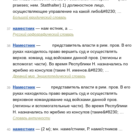
praeses; нем. Statthalter) 1) должностное лицо,
осуществляющее управление на какой либо&#8230; …
Большой юридический словарь
наместник
— нам естник, а …
37
Русский орфографический словарь
Наместник
— представитель власти в рим. пров. В его
38
руках находилось право вершить суд и осуществлять
верхов. команд. над войсками данной пров. (легионы и
вспомогат. части). Во время Республики Н. назначались по
жребию из консулов (такие Н. именов.&#8230; …
Древний мир. Энциклопедический словарь
Наместник
— представитель власти в рим. пров. В его
39
руках находилось право вершить суд и осуществлять
верховное командование над войсками данной пров.
(легионы и вспомогательные части). Во время Республики
Н. назначались по жребию из консулов (такие&#8230; …
Словарь античности
наместник
— (2 м); мн. наме/стники, Р. наме/стников …
40